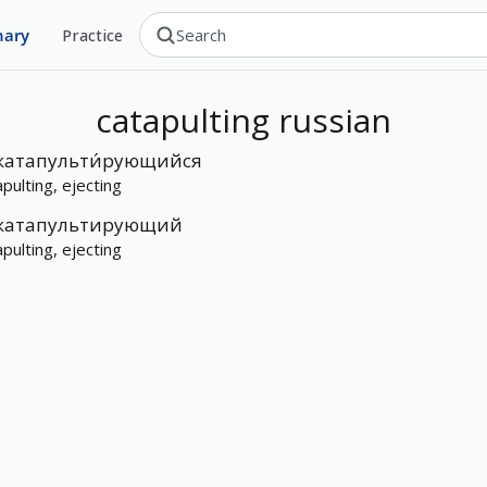
nary
Practice
catapulting
russian
катапульти́рующийся
apulting, ejecting
катапультирующий
apulting, ejecting