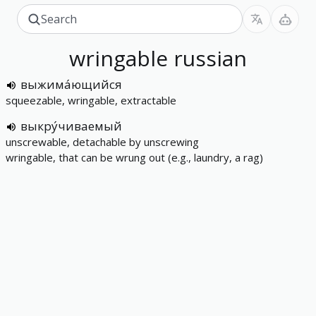
wringable
russian
выжима́ющийся
squeezable, wringable, extractable
выкру́чиваемый
unscrewable, detachable by unscrewing
wringable, that can be wrung out (e.g., laundry, a rag)