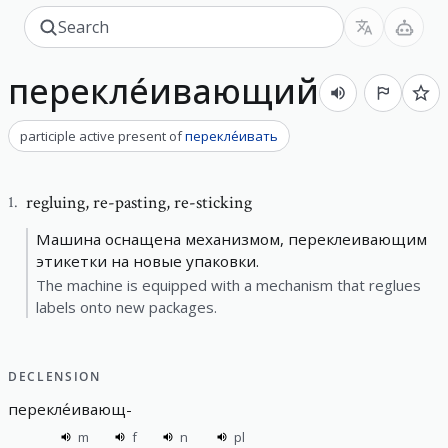
перекле́ивающий
participle active present
of
перекле́ивать
regluing
,
re-pasting, re-sticking
1
.
Машина оснащена механизмом, переклеивающим
этикетки на новые упаковки.
The machine is equipped with a mechanism that reglues
labels onto new packages.
DECLENSION
перекле́ивающ
-
m
f
n
pl