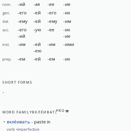
-
ий
-
ая
-
ее
-
ие
nom.
-
его
-
ей
-
его
-
их
gen.
-
ему
-
ей
-
ему
-
им
dat.
-
его
-
ую
-
ее
-
их
acc.
-
ий
-
ие
-
им
-
ей
-
им
-
ими
inst.
-
ею
-
ем
-
ей
-
ем
-
их
prep.
SHORT FORMS
-
PRO
WORD FAMILY
ВКЛЕ́ИВАТЬ
вкле́ивать
paste in
verb
imperfective