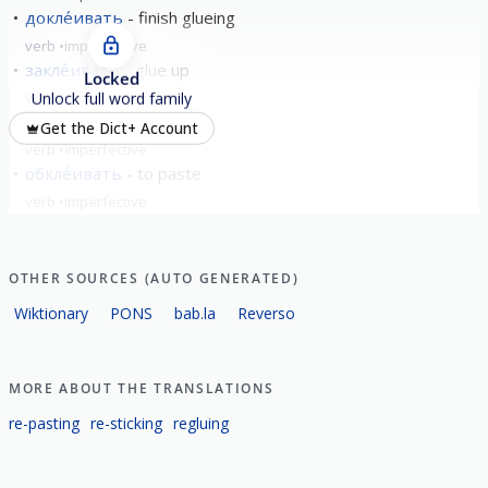
докле́ивать
finish glueing
verb
imperfective
закле́ивать
glue up
Locked
verb
imperfective
Unlock full word family
накле́ивать
stick
Get the Dict+ Account
verb
imperfective
обкле́ивать
to paste
verb
imperfective
show all
OTHER SOURCES (AUTO GENERATED)
Wiktionary
PONS
bab.la
Reverso
MORE ABOUT THE TRANSLATIONS
re-pasting
re-sticking
regluing