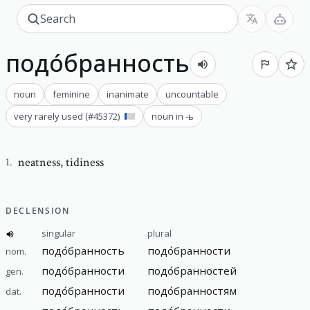
подо́бранность
noun
feminine
inanimate
uncountable
very rarely used
(#
45372
)
noun in -ь
neatness
,
tidiness
1
.
DECLENSION
singular
plural
подо́бранность
подо́бранности
nom.
подо́бранности
подо́бранностей
gen.
подо́бранности
подо́бранностям
dat.