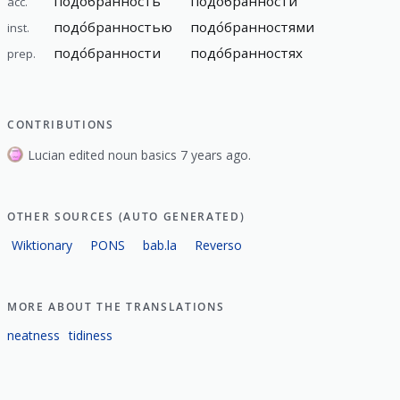
подо́бранность
подо́бранности
acc.
подо́бранностью
подо́бранностями
inst.
подо́бранности
подо́бранностях
prep.
CONTRIBUTIONS
Lucian edited noun basics 7 years ago.
OTHER SOURCES (AUTO GENERATED)
Wiktionary
PONS
bab.la
Reverso
MORE ABOUT THE TRANSLATIONS
neatness
tidiness