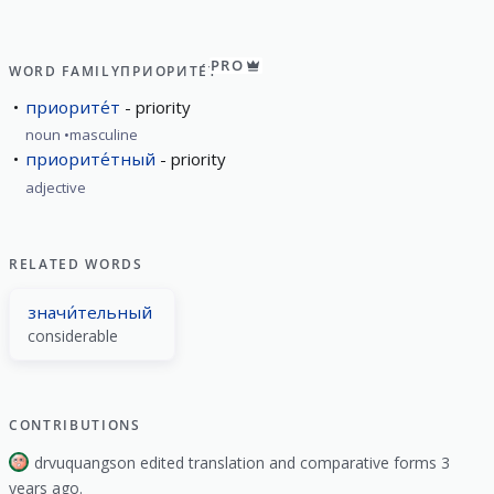
PRO
WORD FAMILY
ПРИОРИТЕ́Т
приорите́т
priority
noun
masculine
приорите́тный
priority
adjective
RELATED WORDS
значи́тельный
considerable
CONTRIBUTIONS
drvuquangson edited translation and comparative forms 3
years ago.