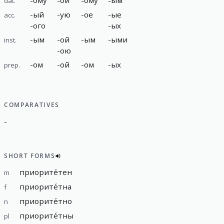
dat.
-
ый
-
ую
-
ое
-
ые
acc.
-
ого
-
ых
-
ым
-
ой
-
ым
-
ыми
inst.
-
ою
-
ом
-
ой
-
ом
-
ых
prep.
COMPARATIVES
-
SHORT FORMS
приорите́тен
m
приорите́тна
f
приорите́тно
n
приорите́тны
pl