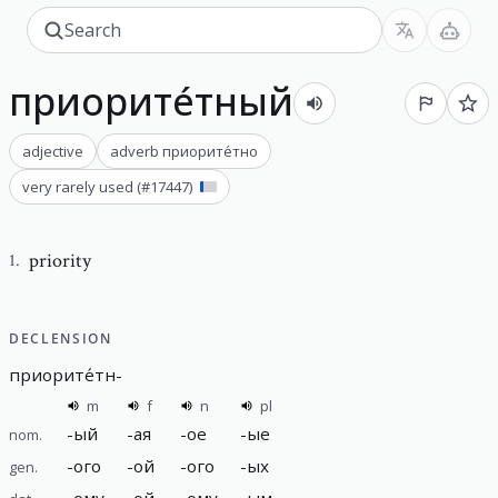
приорите́тный
adjective
adverb
приорите́тно
very rarely used
(#
17447
)
priority
1
.
DECLENSION
приорите́тн
-
m
f
n
pl
-
ый
-
ая
-
ое
-
ые
nom.
-
ого
-
ой
-
ого
-
ых
gen.
-
ому
-
ой
-
ому
-
ым