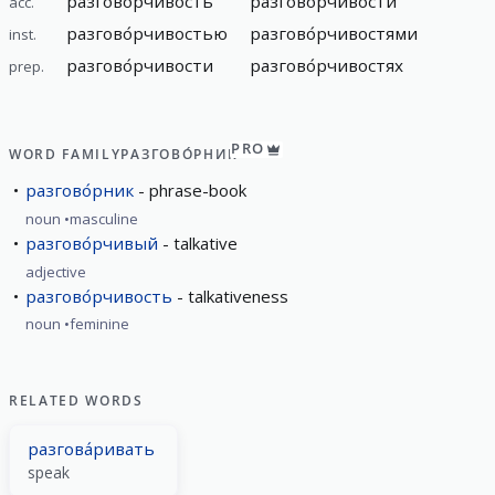
разгово́рчивость
разгово́рчивости
acc.
разгово́рчивостью
разгово́рчивостями
inst.
разгово́рчивости
разгово́рчивостях
prep.
PRO
WORD FAMILY
РАЗГОВО́РНИК
разгово́рник
phrase-book
noun
masculine
разгово́рчивый
talkative
adjective
разгово́рчивость
talkativeness
noun
feminine
RELATED WORDS
разгова́ривать
speak