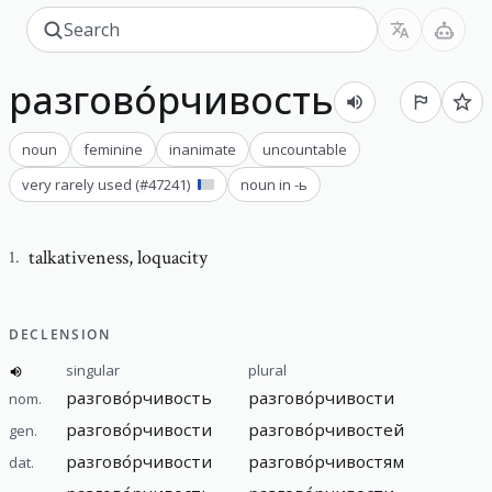
разгово́рчивость
noun
feminine
inanimate
uncountable
very rarely used
(#
47241
)
noun in -ь
talkativeness
,
loquacity
1
.
DECLENSION
singular
plural
разгово́рчивость
разгово́рчивости
nom.
разгово́рчивости
разгово́рчивостей
gen.
разгово́рчивости
разгово́рчивостям
dat.