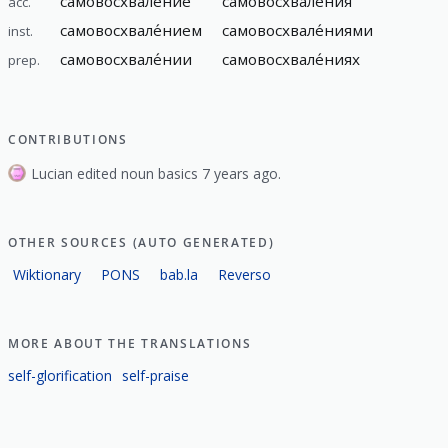
самовосхвале́ние
самовосхвале́ния
acc.
самовосхвале́нием
самовосхвале́ниями
inst.
самовосхвале́нии
самовосхвале́ниях
prep.
CONTRIBUTIONS
Lucian edited noun basics 7 years ago.
OTHER SOURCES (AUTO GENERATED)
Wiktionary
PONS
bab.la
Reverso
MORE ABOUT THE TRANSLATIONS
self-glorification
self-praise