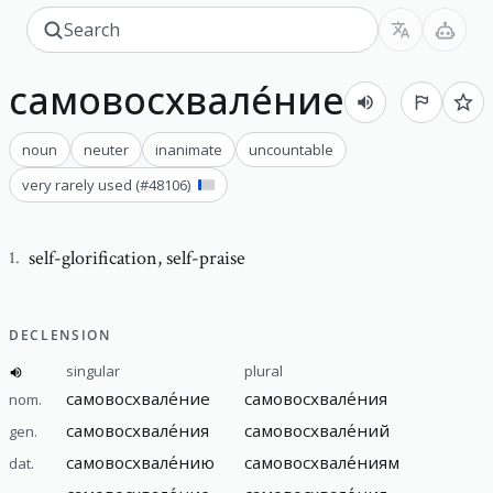
самовосхвале́ние
noun
neuter
inanimate
uncountable
very rarely used
(#
48106
)
self-glorification
,
self-praise
1
.
DECLENSION
singular
plural
самовосхвале́ние
самовосхвале́ния
nom.
самовосхвале́ния
самовосхвале́ний
gen.
самовосхвале́нию
самовосхвале́ниям
dat.