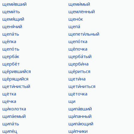
щеми́вший
щеми́мый
щеми́ть
щемлённый
щемя́щий
щено́к
щеня́чий
щепа́
щепа́ть
щепети́льный
ще́пка
щепо́тка
щепо́ть
ще́почка
щерба́к
щерба́тый
щербе́т
щерби́на
ще́рившийся
ще́риться
ще́рящийся
щети́на
щети́нистый
щети́ниться
щётка
щёточка
щёчка
щи
щи́колотка
щипа́вший
щипа́емый
щи́панный
щипа́ть
щипа́ющий
щипе́ц
щи́пчики