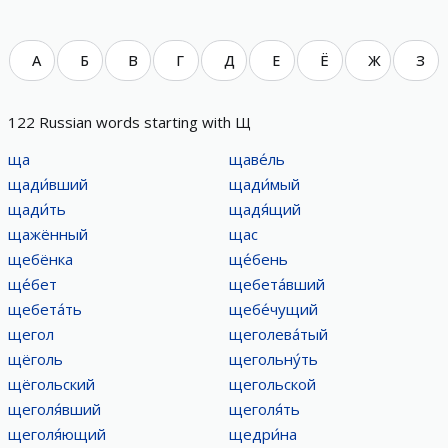
А
Б
В
Г
Д
Е
Ё
Ж
З
122 Russian words starting with Щ
ща
щаве́ль
щади́вший
щади́мый
щади́ть
щадя́щий
щажённый
щас
щебёнка
ще́бень
ще́бет
щебета́вший
щебета́ть
щебе́чущий
щегол
щеголева́тый
щёголь
щегольну́ть
щёгольский
щегольской
щеголя́вший
щеголя́ть
щеголя́ющий
щедри́на