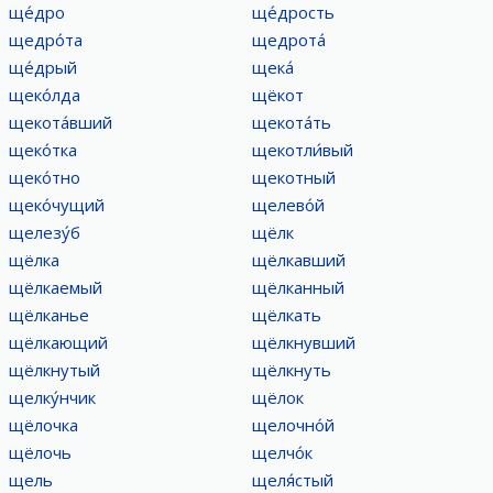
ще́дро
ще́дрость
щедро́та
щедрота́
ще́дрый
щека́
щеко́лда
щёкот
щекота́вший
щекота́ть
щеко́тка
щекотли́вый
щеко́тно
щекотный
щеко́чущий
щелево́й
щелезу́б
щёлк
щёлка
щёлкавший
щёлкаемый
щёлканный
щёлканье
щёлкать
щёлкающий
щёлкнувший
щёлкнутый
щёлкнуть
щелку́нчик
щёлок
щёлочка
щелочно́й
щёлочь
щелчо́к
щель
щеля́стый