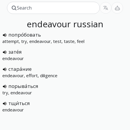
endeavour
russian
попро́бовать
attempt, try, endeavour, test, taste, feel
зате́я
endeavour
стара́ние
endeavour, effort, diligence
порыва́ться
try, endeavour
тщи́ться
endeavour