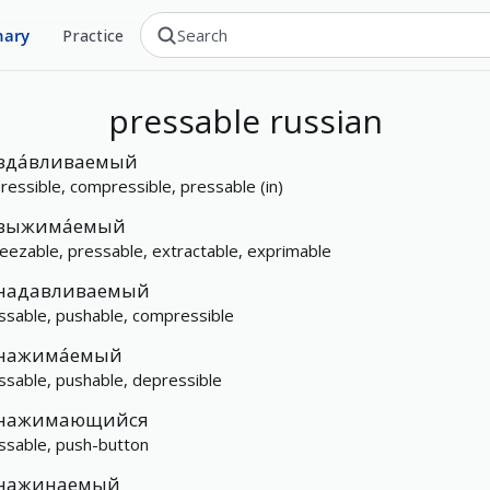
nary
Practice
pressable
russian
вда́вливаемый
ressible, compressible, pressable (in)
выжима́емый
eezable, pressable, extractable, exprimable
надавливаемый
ssable, pushable, compressible
нажима́емый
ssable, pushable, depressible
нажимающийся
ssable, push-button
нажинаемый