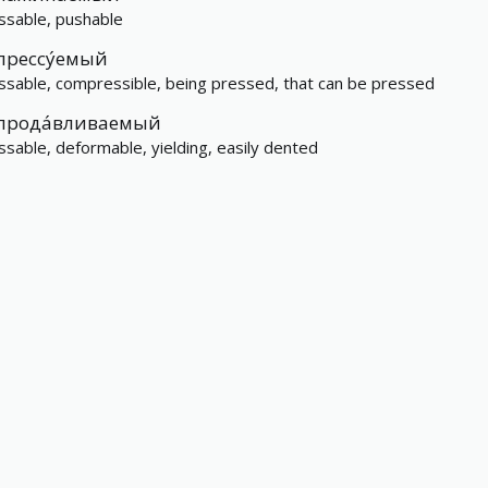
ssable, pushable
прессу́емый
ssable, compressible, being pressed, that can be pressed
прода́вливаемый
ssable, deformable, yielding, easily dented