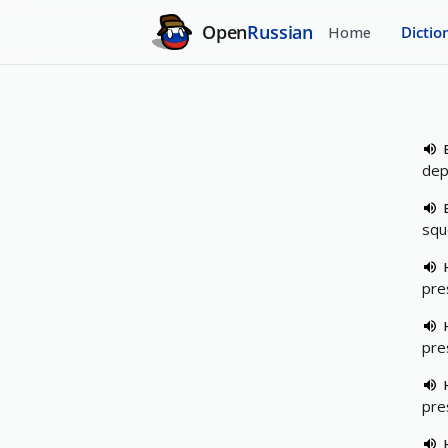
Open
Russian
Home
Dictio
dep
squ
pre
pre
pre