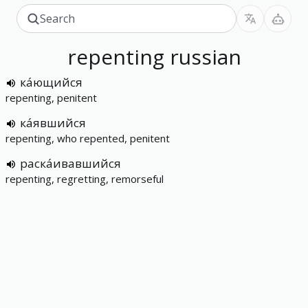
repenting
russian
ка́ющийся
repenting, penitent
ка́явшийся
repenting, who repented, penitent
раска́ивавшийся
repenting, regretting, remorseful