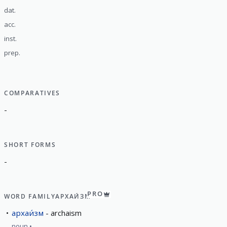
dat.
acc.
inst.
prep.
COMPARATIVES
-
SHORT FORMS
-
PRO
WORD FAMILY
АРХАИ́ЗМ
архаи́зм
archaism
noun