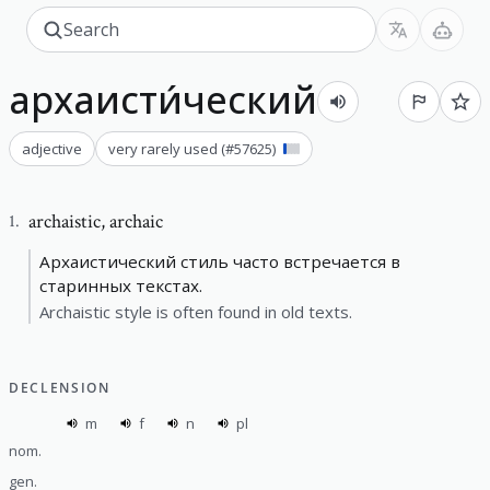
архаисти́ческий
adjective
very rarely used
(#
57625
)
archaistic
,
archaic
1
.
Архаистический стиль часто встречается в
старинных текстах.
Archaistic style is often found in old texts.
DECLENSION
m
f
n
pl
nom.
gen.