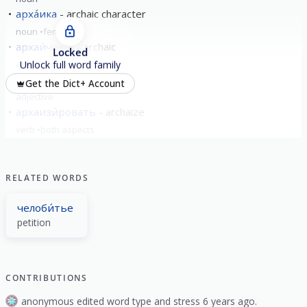
арха́ика
archaic character
noun
feminine
архаи́чный
archaic
Locked
adjective
Unlock full word family
архаи́ческий
archaic
Get the Dict+ Account
adjective
архаизи́ровать
archaize
verb
both aspects
RELATED WORDS
челоби́тье
petition
CONTRIBUTIONS
anonymous edited word type and stress 6 years ago.