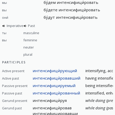
бу́дем интенсифици́ровать
мы
бу́дете интенсифици́ровать
вы
бу́дут интенсифици́ровать
они́
Imperative
Past
ты
masculine
вы
feminine
neuter
plural
PARTICIPLES
интенсифици́рующий
intensifying, acc
Active present
интенсифици́ровавший
having intensifie
Active past
интенсифицируемый
being intensified
Passive present
интенсифици́рованный
intensified, enh
Passive past
интенсифици́руя
while doing (pres
Gerund present
интенсифици́ровав
while doing (past
Gerund past
интенсифицировавши