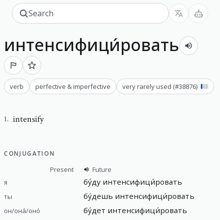
интенсифици́ровать
verb
perfective & imperfective
very rarely used
(#
38876
)
intensify
1
.
CONJUGATION
Present
Future
бу́ду интенсифици́ровать
я
бу́дешь интенсифици́ровать
ты
бу́дет интенсифици́ровать
он/она́/оно́