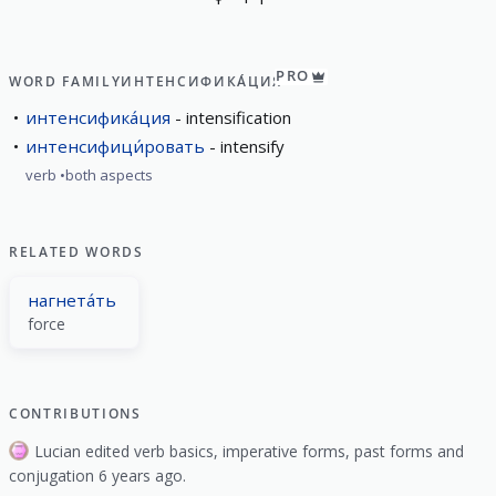
PRO
WORD FAMILY
ИНТЕНСИФИКА́ЦИЯ
интенсифика́ция
intensification
интенсифици́ровать
intensify
verb
both aspects
RELATED WORDS
нагнета́ть
force
CONTRIBUTIONS
Lucian edited verb basics, imperative forms, past forms and
conjugation 6 years ago.