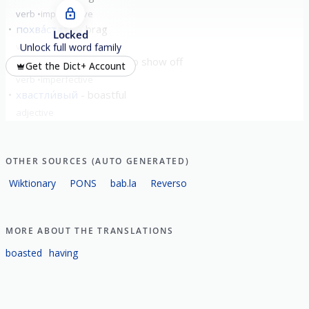
verb
imperfective
похва́стать
brag
Locked
verb
perfective
Unlock full word family
хва́статься
to boast; to show off
Get the Dict+ Account
verb
imperfective
хвастли́вый
boastful
adjective
show all
OTHER SOURCES (AUTO GENERATED)
Wiktionary
PONS
bab.la
Reverso
MORE ABOUT THE TRANSLATIONS
boasted
having