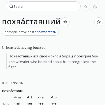
похва́ставший
participle active past
of
похва́стать
boasted
,
having boasted
1
.
Похваставшийся своей силой борец проиграл бой.
The wrestler who boasted about his strength lost the
fight.
DECLENSION
похва́ставш
-
m
f
n
pl
-
ий
-
ая
-
ее
-
ие
nom.