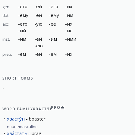
-
его
-
ей
-
его
-
их
gen.
-
ему
-
ей
-
ему
-
им
dat.
-
его
-
ую
-
ее
-
их
acc.
-
ий
-
ие
-
им
-
ей
-
им
-
ими
inst.
-
ею
-
ем
-
ей
-
ем
-
их
prep.
SHORT FORMS
-
PRO
WORD FAMILY
ХВАСТУ́Н
хвасту́н
boaster
noun
masculine
хва́стать
brag