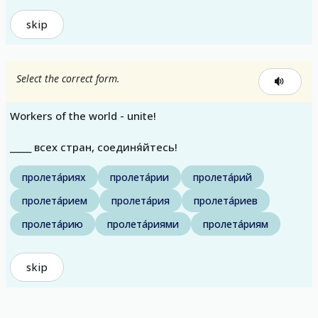
skip
Select the correct form.
Workers of the world - unite!
_____ всех стран, соединя́йтесь!
пролета́риях
пролета́рии
пролета́рий
пролета́рием
пролета́рия
пролета́риев
пролета́рию
пролета́риями
пролета́риям
skip