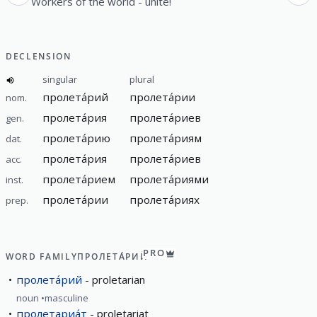
Workers of the world - unite!
DECLENSION
singular
plural
пролета́рий
пролета́рии
nom.
пролета́рия
пролета́риев
gen.
пролета́рию
пролета́риям
dat.
пролета́рия
пролета́риев
acc.
пролета́рием
пролета́риями
inst.
пролета́рии
пролета́риях
prep.
PRO
WORD FAMILY
ПРОЛЕТА́РИЙ
пролета́рий
proletarian
noun
masculine
пролетариа́т
proletariat