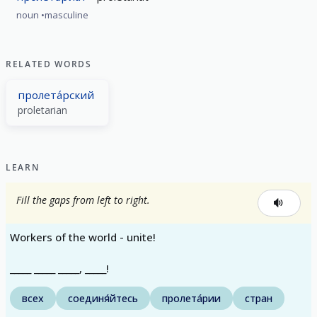
noun
masculine
RELATED WORDS
пролета́рский
proletarian
LEARN
Fill the gaps from left to right.
Workers of the world - unite!
_____ _____ _____, _____!
всех
соединя́йтесь
пролета́рии
стран