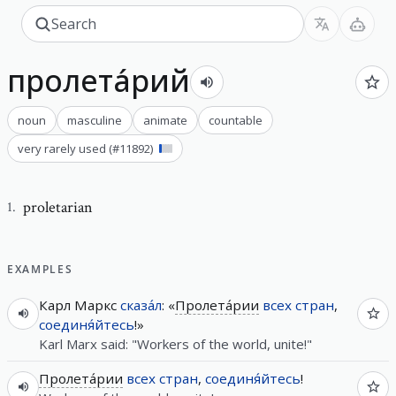
пролета́рий
noun
masculine
animate
countable
very rarely used
(#
11892
)
proletarian
1
.
EXAMPLES
Карл Маркс
сказа́л
: «
Пролета́рии
всех
стран
,
соединя́йтесь
!»
Karl Marx said: "Workers of the world, unite!"
Пролета́рии
всех
стран
,
соединя́йтесь
!