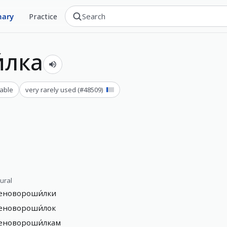
nary
Practice
́лка
able
very rarely used
(#
48509
)
lural
еновороши́лки
еновороши́лок
еновороши́лкам