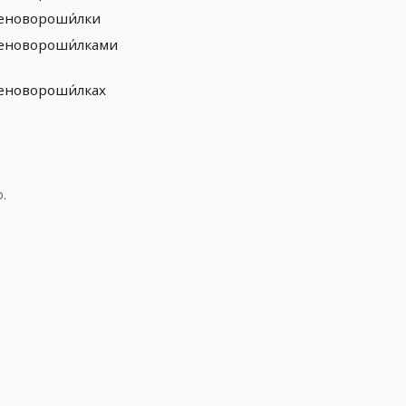
еновороши́лки
еновороши́лками
еновороши́лках
o.
)