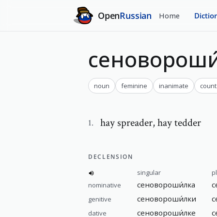
Open
Russian
Home
Dictio
сеновороши
noun
feminine
inanimate
count
hay spreader
,
hay tedder
1
.
DECLENSION
singular
p
сеновороши́лка
с
nominative
сеновороши́лки
с
genitive
сеновороши́лке
с
dative