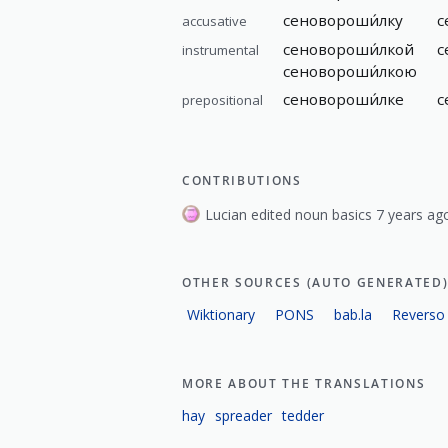
сеновороши́лку
с
accusative
сеновороши́лкой
с
instrumental
сеновороши́лкою
сеновороши́лке
с
prepositional
CONTRIBUTIONS
Lucian edited noun basics 7 years ag
OTHER SOURCES (AUTO GENERATED
Wiktionary
PONS
bab.la
Reverso
MORE ABOUT THE TRANSLATIONS
hay
spreader
tedder