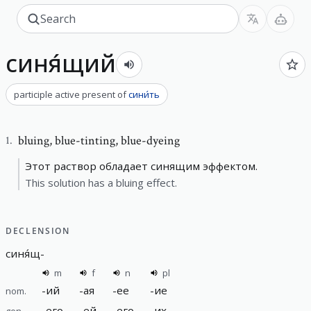
синя́щий
participle active present
of
сини́ть
bluing
,
blue-tinting, blue-dyeing
1
.
Этот раствор обладает синящим эффектом.
This solution has a bluing effect.
DECLENSION
синя́щ
-
m
f
n
pl
-
ий
-
ая
-
ее
-
ие
nom.
-
его
-
ей
-
его
-
их
gen.