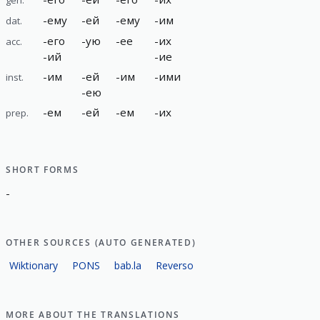
-
ему
-
ей
-
ему
-
им
dat.
-
его
-
ую
-
ее
-
их
acc.
-
ий
-
ие
-
им
-
ей
-
им
-
ими
inst.
-
ею
-
ем
-
ей
-
ем
-
их
prep.
SHORT FORMS
-
OTHER SOURCES (AUTO GENERATED)
Wiktionary
PONS
bab.la
Reverso
MORE ABOUT THE TRANSLATIONS