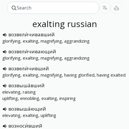
exalting
russian
возвели́чивавший
glorifying, exalting, magnifying, aggrandizing
возвели́чивающий
glorifying, exalting, magnifying, aggrandizing
возвели́чивший
glorifying, exalting, magnifying, having glorified, having exalted
возвыша́вший
elevating, raising
uplifting, ennobling, exalting, inspiring
возвыша́ющий
elevating, exalting, uplifting
возноси́вший