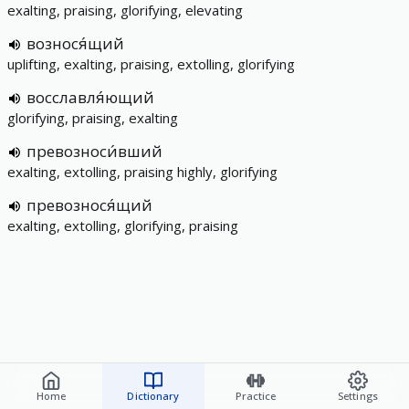
exalting, praising, glorifying, elevating
вознося́щий
uplifting, exalting, praising, extolling, glorifying
восславля́ющий
glorifying, praising, exalting
превозноси́вший
exalting, extolling, praising highly, glorifying
превознося́щий
exalting, extolling, glorifying, praising
Home
Dictionary
Practice
Settings