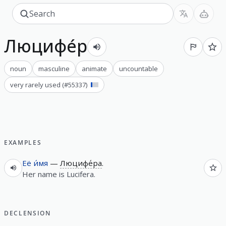
Люцифе́р
noun
masculine
animate
uncountable
very rarely used
(#
55337
)
EXAMPLES
Её
и́мя
—
Люцифе́ра
.
Her name is Lucifera.
DECLENSION