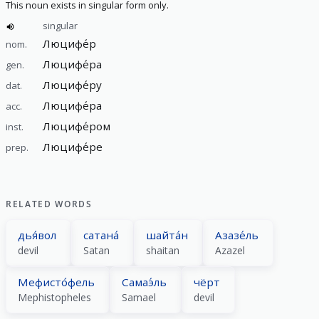
This noun exists in singular form only.
singular
Люцифе́р
nom.
Люцифе́ра
gen.
Люцифе́ру
dat.
Люцифе́ра
acc.
Люцифе́ром
inst.
Люцифе́ре
prep.
RELATED WORDS
дья́вол
сатана́
шайта́н
Азазе́ль
devil
Satan
shaitan
Azazel
Мефисто́фель
Самаэ́ль
чёрт
Mephistopheles
Samael
devil