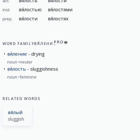
вя́лость
вя́лости
acc.
вя́лостью
вя́лостями
inst.
вя́лости
вя́лостях
prep.
PRO
WORD FAMILY
ВЯ́ЛЕНИЕ
вя́ление
drying
noun
neuter
вя́лость
sluggishness
noun
feminine
RELATED WORDS
вя́лый
sluggish