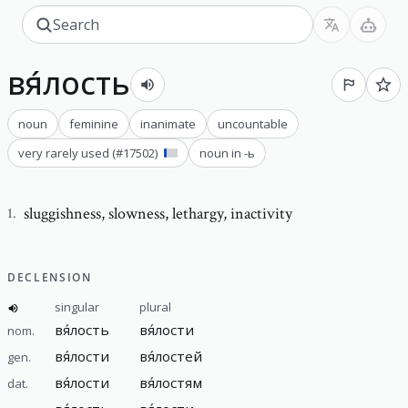
вя́лость
noun
feminine
inanimate
uncountable
very rarely used
(#
17502
)
noun in -ь
sluggishness
,
slowness, lethargy, inactivity
1
.
DECLENSION
singular
plural
вя́лость
вя́лости
nom.
вя́лости
вя́лостей
gen.
вя́лости
вя́лостям
dat.