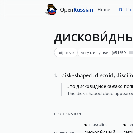
Open
Russian
Home
Dictio
дискови́дн
adjective
very rarely used
(#
51659
)
disk-shaped
,
discoid, disci
1
.
Это дисковидное облако поя
This disk-shaped cloud appeare
DECLENSION
masculine
fe
дискови́дный
диск
nominative