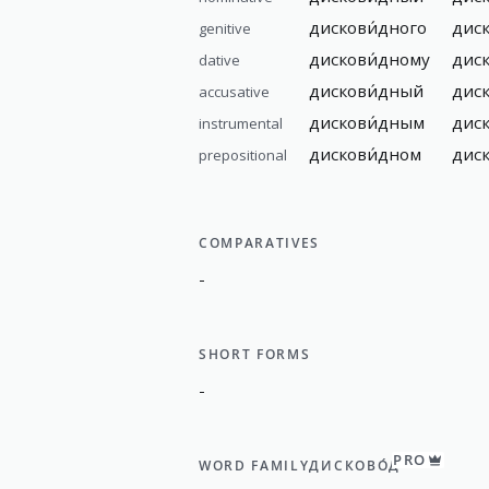
дискови́дного
диск
genitive
дискови́дному
диск
dative
дискови́дный
дис
accusative
дискови́дным
диск
instrumental
дискови́дном
диск
prepositional
COMPARATIVES
-
SHORT FORMS
-
PRO
WORD FAMILY
ДИСКОВО́Д