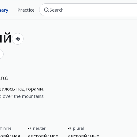
nary
Practice
ый
form
вилось над горами.
d over the mountains.
minine
neuter
plural
ови́дная
дискови́дное
дискови́дные