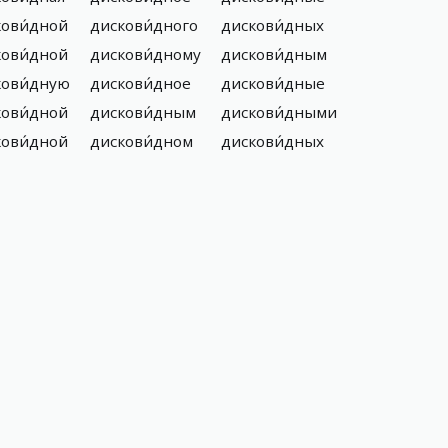
ови́дной
дискови́дного
дискови́дных
ови́дной
дискови́дному
дискови́дным
кови́дную
дискови́дное
дискови́дные
ови́дной
дискови́дным
дискови́дными
ови́дной
дискови́дном
дискови́дных