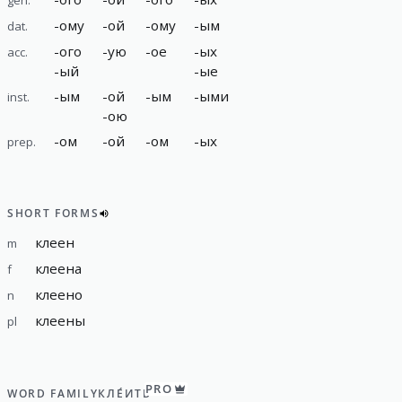
-
ому
-
ой
-
ому
-
ым
dat.
-
ого
-
ую
-
ое
-
ых
acc.
-
ый
-
ые
-
ым
-
ой
-
ым
-
ыми
inst.
-
ою
-
ом
-
ой
-
ом
-
ых
prep.
SHORT FORMS
клеен
m
клеена
f
клеено
n
клеены
pl
PRO
WORD FAMILY
КЛЕ́ИТЬ