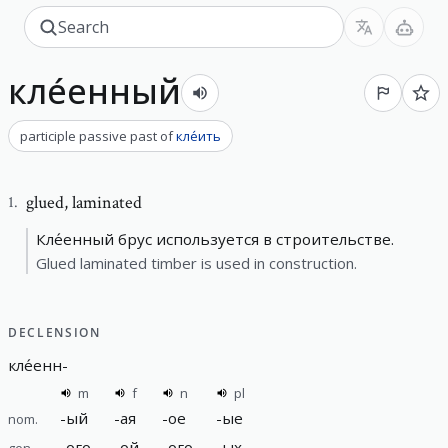
кле́енный
participle passive past
of
кле́ить
glued
,
laminated
1
.
Кле́енный брус используется в строительстве.
Glued laminated timber is used in construction.
DECLENSION
кле́енн
-
m
f
n
pl
-
ый
-
ая
-
ое
-
ые
nom.
-
ого
-
ой
-
ого
-
ых
gen.