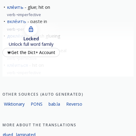
кле́ить
glue; hit on
verb
imperfective
вкле́ить
paste in
verb
perfective
докле́ить
finish glueing
Locked
verb
perfective
Unlock full word family
закле́ить
to cover; to seal
Get the Dict+ Account
verb
perfective
кле́иться
hit on
verb
imperfective
show all
OTHER SOURCES (AUTO GENERATED)
Wiktionary
PONS
bab.la
Reverso
MORE ABOUT THE TRANSLATIONS
glued
laminated