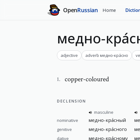
Open
Russian
Home
Dictio
медно-кра́
adjective
adverb
медно-кра́сно
ve
copper-coloured
1
.
DECLENSION
masculine
медно-кра́сный
ме
nominative
медно-кра́сного
ме
genitive
медно-кра́сному
ме
dative