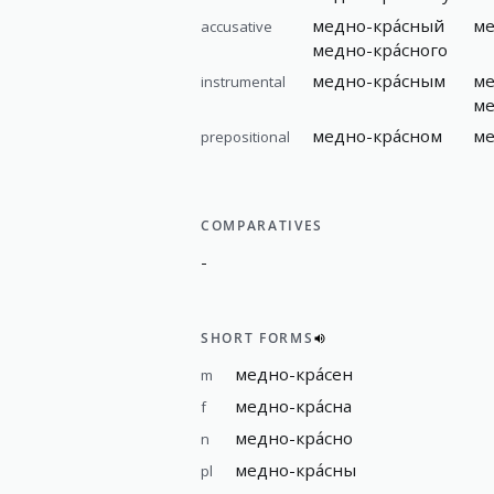
медно-кра́сный
ме
accusative
медно-кра́сного
медно-кра́сным
ме
instrumental
ме
медно-кра́сном
ме
prepositional
COMPARATIVES
-
SHORT FORMS
медно-кра́сен
m
медно-кра́сна
f
медно-кра́сно
n
медно-кра́сны
pl