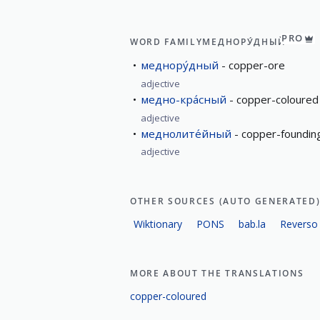
PRO
WORD FAMILY
МЕДНОРУ́ДНЫЙ
меднору́дный
copper-ore
adjective
медно-кра́сный
copper-coloured
adjective
меднолите́йный
copper-foundin
adjective
OTHER SOURCES (AUTO GENERATED
Wiktionary
PONS
bab.la
Reverso
MORE ABOUT THE TRANSLATIONS
copper-coloured