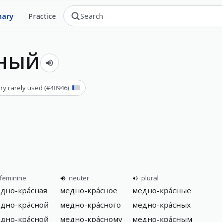
nary
Practice
сный
ry rarely used
(#
40946
)
feminine
neuter
plural
дно-кра́сная
медно-кра́сное
медно-кра́сные
дно-кра́сной
медно-кра́сного
медно-кра́сных
дно-кра́сной
медно-кра́сному
медно-кра́сным