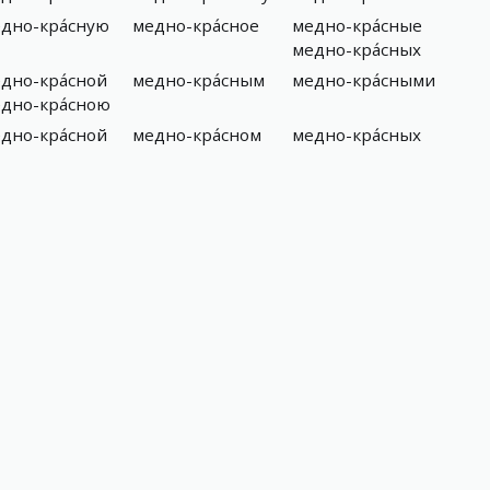
дно-кра́сную
медно-кра́сное
медно-кра́сные
медно-кра́сных
дно-кра́сной
медно-кра́сным
медно-кра́сными
дно-кра́сною
дно-кра́сной
медно-кра́сном
медно-кра́сных