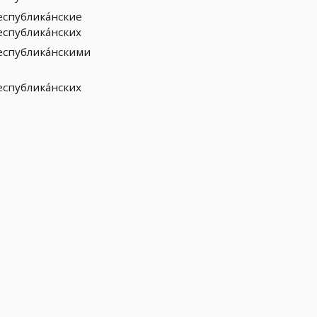
спублика́нские
спублика́нских
спублика́нскими
спублика́нских