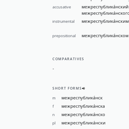
межреспублика́нский
accusative
межреспублика́нског
межреспублика́нским
instrumental
межреспублика́нском
prepositional
COMPARATIVES
-
SHORT FORMS
межреспублика́нск
m
межреспублика́нска
f
межреспублика́нско
n
межреспублика́нски
pl