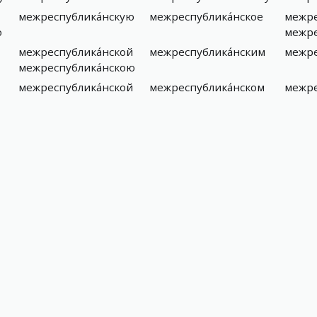
межреспублика́нскую
межреспублика́нское
межре
о
межре
межреспублика́нской
межреспублика́нским
межре
межреспублика́нскою
межреспублика́нской
межреспублика́нском
межре