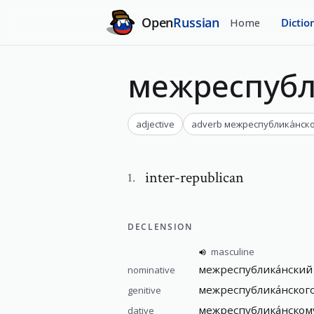
Open
Russian
Home
Dictio
межреспубл
adjective
adverb
межреспублика́нск
inter-republican
1
.
DECLENSION
masculine
межреспублика́нский
nominative
межреспублика́нског
genitive
межреспублика́нском
dative