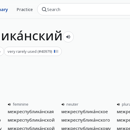
nary
Practice
ика́нский
о
very rarely used
(#
40979
)
feminine
neuter
plur
межреспублика́нская
межреспублика́нское
межре
о
межреспублика́нской
межреспублика́нского
межре
у
межреспублика́нской
межреспублика́нскому
межре