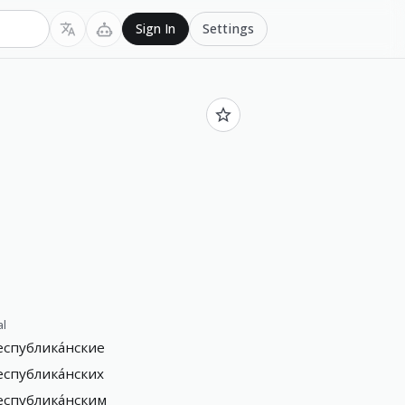
Settings
Sign In
al
спублика́нские
спублика́нских
спублика́нским