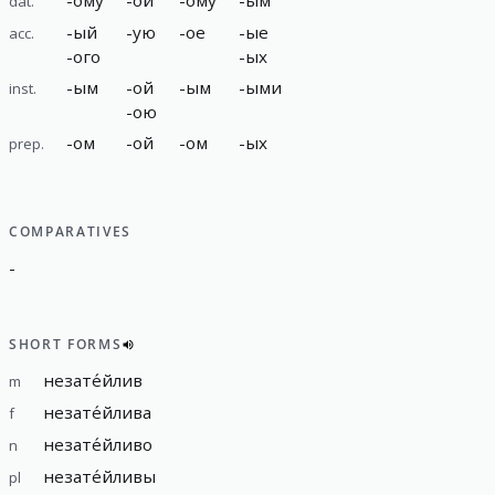
dat.
-
ый
-
ую
-
ое
-
ые
acc.
-
ого
-
ых
-
ым
-
ой
-
ым
-
ыми
inst.
-
ою
-
ом
-
ой
-
ом
-
ых
prep.
COMPARATIVES
-
SHORT FORMS
незате́йлив
m
незате́йлива
f
незате́йливо
n
незате́йливы
pl