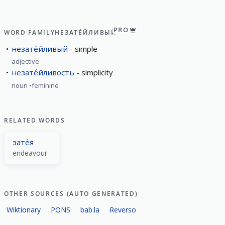
PRO
WORD FAMILY
НЕЗАТЕ́ЙЛИВЫЙ
незате́йливый
simple
adjective
незате́йливость
simplicity
noun
feminine
RELATED WORDS
зате́я
endeavour
OTHER SOURCES (AUTO GENERATED)
Wiktionary
PONS
bab.la
Reverso