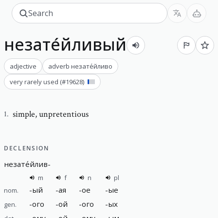
незате́йливый
adjective
adverb
незате́йливо
very rarely used
(#
19628
)
simple
,
unpretentious
1
.
DECLENSION
незате́йлив
-
m
f
n
pl
-
ый
-
ая
-
ое
-
ые
nom.
-
ого
-
ой
-
ого
-
ых
gen.
-
ому
-
ой
-
ому
-
ым