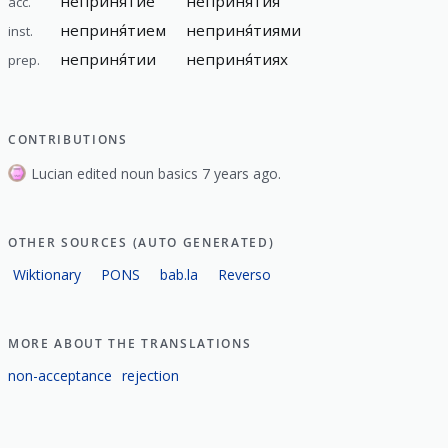
неприня́тие
неприня́тия
acc.
неприня́тием
неприня́тиями
inst.
неприня́тии
неприня́тиях
prep.
CONTRIBUTIONS
Lucian edited noun basics 7 years ago.
OTHER SOURCES (AUTO GENERATED)
Wiktionary
PONS
bab.la
Reverso
MORE ABOUT THE TRANSLATIONS
non-acceptance
rejection