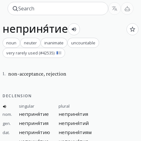
неприня́тие
noun
neuter
inanimate
uncountable
very rarely used
(#
42535
)
non-acceptance
,
rejection
1
.
DECLENSION
singular
plural
неприня́тие
неприня́тия
nom.
неприня́тия
неприня́тий
gen.
неприня́тию
неприня́тиям
dat.