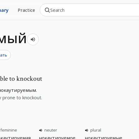
nary
Practice
емый
вать
ible to knockout
 нокаутируемым.
y prone to knockout.
feminine
neuter
plural
окаутируемая
нокаутируемое
нокаутируемые