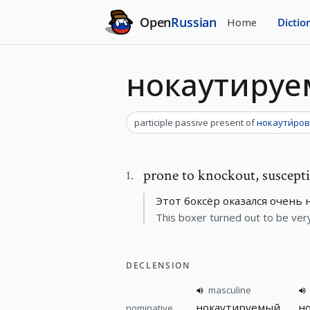
Open
Russian
Home
Dictio
нокаутиру
participle passive present
of
нокаути́ро
prone to knockout
,
suscept
1
.
Этот боксёр оказался очень
This boxer turned out to be ver
DECLENSION
masculine
нокаутируемый
н
nominative