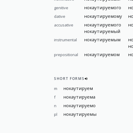
нокаутируемого
н
genitive
нокаутируемому
н
dative
нокаутируемого
н
accusative
нокаутируемый
нокаутируемым
н
instrumental
н
нокаутируемом
н
prepositional
SHORT FORMS
нокаутируем
m
нокаутируема
f
нокаутируемо
n
нокаутируемы
pl