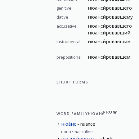
нюанси́ровавшего
genitive
нюанси́ровавшему
dative
нюанси́ровавшего
accusative
нюанси́ровавший
нюанси́ровавшим
instrumental
нюанси́ровавшем
prepositional
SHORT FORMS
-
PRO
WORD FAMILY
НЮА́НС
нюа́нс
nuance
noun
masculine
нюанси́ровать
shade