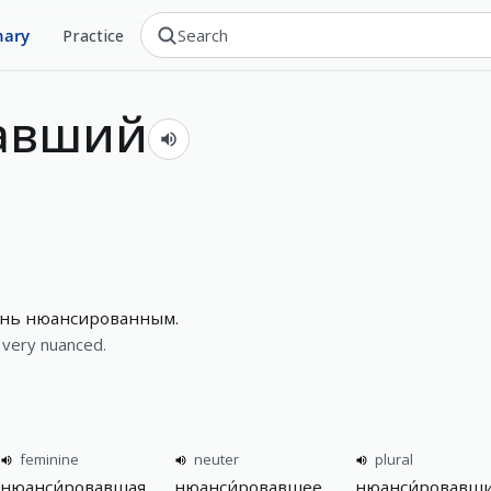
nary
Practice
вавший
чень нюансированным.
s very nuanced.
feminine
neuter
plural
нюанси́ровавшая
нюанси́ровавшее
нюанси́ровавш