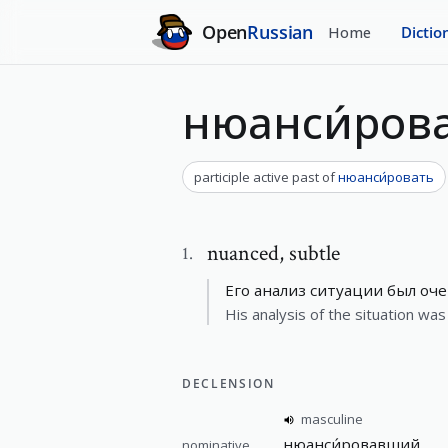
Open
Russian
Home
Dictio
нюанси́ро
participle active past
of
нюанси́ровать
nuanced
,
subtle
1
.
Его анализ ситуации был о
His analysis of the situation wa
DECLENSION
masculine
нюанси́ровавший
nominative