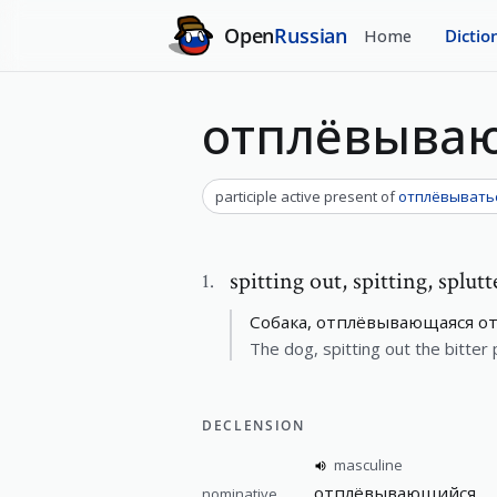
Open
Russian
Home
Dictio
отплёвыва
participle active present
of
отплёвывать
spitting out
,
spitting, splut
1
.
Собака, отплёвывающаяся от 
The dog, spitting out the bitter p
DECLENSION
masculine
отплёвывающийся
nominative