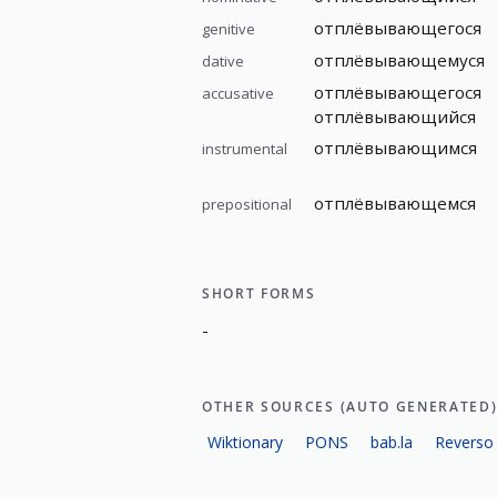
отплёвывающегося
genitive
отплёвывающемуся
dative
отплёвывающегося
accusative
отплёвывающийся
отплёвывающимся
instrumental
отплёвывающемся
prepositional
SHORT FORMS
-
OTHER SOURCES (AUTO GENERATED
Wiktionary
PONS
bab.la
Reverso