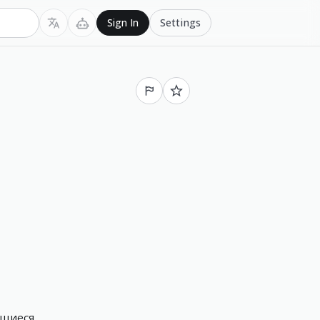
Settings
Sign In
щиеся