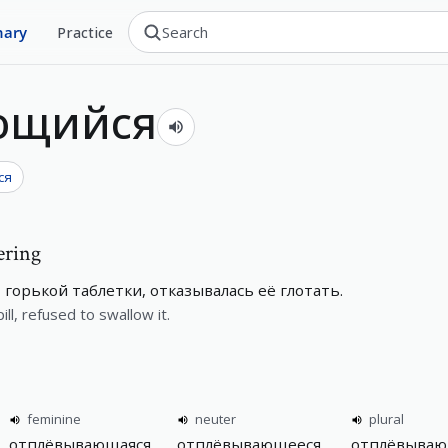
nary
Practice
ющийся
ся
tering
горькой таблетки, отказывалась её глотать.
ill, refused to swallow it.
feminine
neuter
plural
отплёвывающаяся
отплёвывающееся
отплёвываю