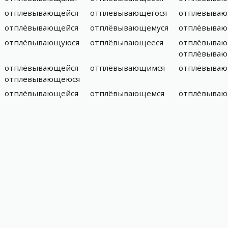
отплёвывающейся
отплёвывающегося
отплёвываю
отплёвывающейся
отплёвывающемуся
отплёвыва
отплёвывающуюся
отплёвывающееся
отплёвываю
отплёвываю
отплёвывающейся
отплёвывающимся
отплёвыва
отплёвывающеюся
отплёвывающейся
отплёвывающемся
отплёвываю
)