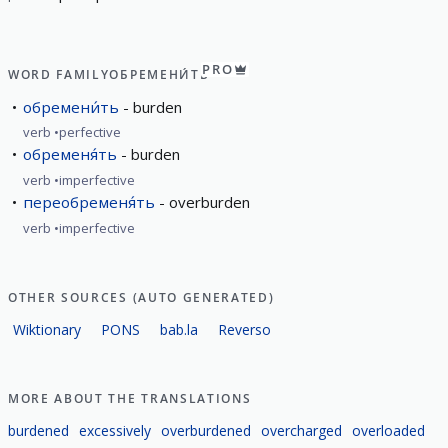
PRO
WORD FAMILY
ОБРЕМЕНИ́ТЬ
обремени́ть
burden
verb
perfective
обременя́ть
burden
verb
imperfective
переобременя́ть
overburden
verb
imperfective
OTHER SOURCES (AUTO GENERATED)
Wiktionary
PONS
bab.la
Reverso
MORE ABOUT THE TRANSLATIONS
burdened
excessively
overburdened
overcharged
overloaded