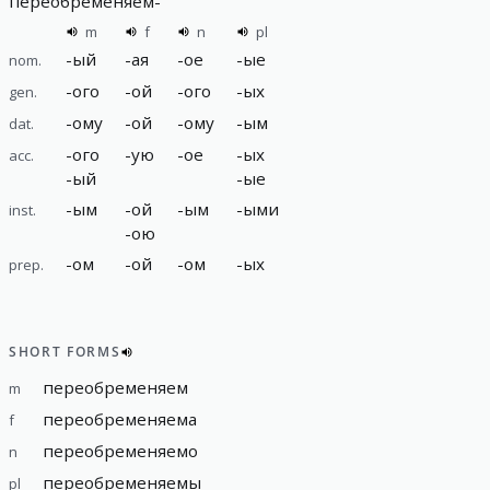
переобременяем
-
m
f
n
pl
-
ый
-
ая
-
ое
-
ые
nom.
-
ого
-
ой
-
ого
-
ых
gen.
-
ому
-
ой
-
ому
-
ым
dat.
-
ого
-
ую
-
ое
-
ых
acc.
-
ый
-
ые
-
ым
-
ой
-
ым
-
ыми
inst.
-
ою
-
ом
-
ой
-
ом
-
ых
prep.
SHORT FORMS
переобременяем
m
переобременяема
f
переобременяемо
n
переобременяемы
pl