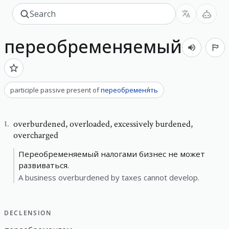
переобременяемый
participle passive present
of
переобременя́ть
overburdened
,
overloaded, excessively burdened,
1
.
overcharged
Переобременяемый налогами бизнес не может
развиваться.
A business overburdened by taxes cannot develop.
DECLENSION