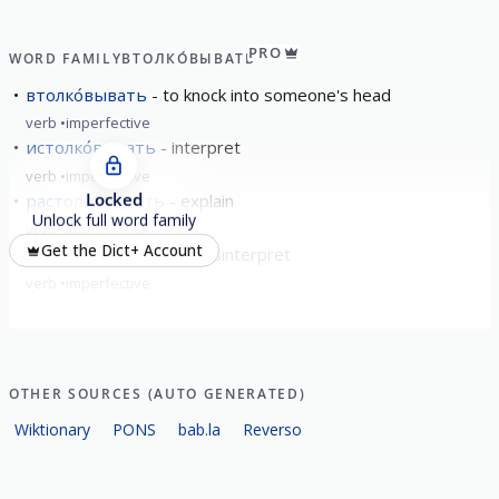
PRO
WORD FAMILY
ВТОЛКО́ВЫВАТЬ
втолко́вывать
to knock into someone's head
verb
imperfective
истолко́вывать
interpret
verb
imperfective
Locked
растолко́вывать
explain
Unlock full word family
verb
imperfective
Get the Dict+ Account
перетолко́вывать
misinterpret
verb
imperfective
OTHER SOURCES (AUTO GENERATED)
Wiktionary
PONS
bab.la
Reverso