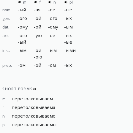
m
f
n
pl
-
ый
-
ая
-
ое
-
ые
nom.
-
ого
-
ой
-
ого
-
ых
gen.
-
ому
-
ой
-
ому
-
ым
dat.
-
ого
-
ую
-
ое
-
ых
acc.
-
ый
-
ые
-
ым
-
ой
-
ым
-
ыми
inst.
-
ою
-
ом
-
ой
-
ом
-
ых
prep.
SHORT FORMS
перетолковываем
m
перетолковываема
f
перетолковываемо
n
перетолковываемы
pl