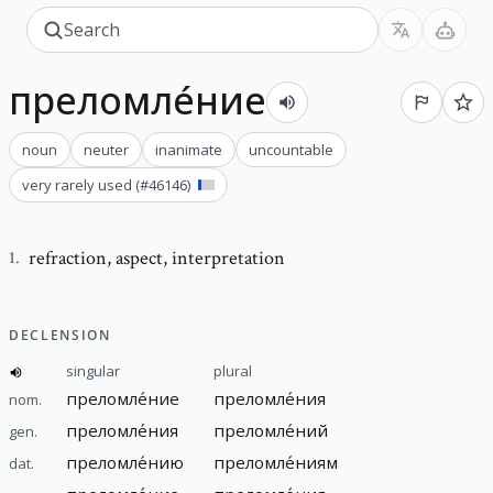
преломле́ние
noun
neuter
inanimate
uncountable
very rarely used
(#
46146
)
refraction
,
aspect, interpretation
1
.
DECLENSION
singular
plural
преломле́ние
преломле́ния
nom.
преломле́ния
преломле́ний
gen.
преломле́нию
преломле́ниям
dat.