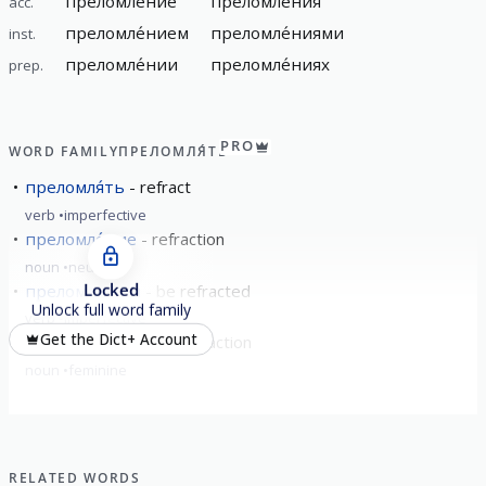
преломле́ние
преломле́ния
acc.
преломле́нием
преломле́ниями
inst.
преломле́нии
преломле́ниях
prep.
PRO
WORD FAMILY
ПРЕЛОМЛЯ́ТЬ
преломля́ть
refract
verb
imperfective
преломле́ние
refraction
noun
neuter
Locked
преломля́ться
be refracted
Unlock full word family
verb
imperfective
Get the Dict+ Account
преломля́емость
refraction
noun
feminine
RELATED WORDS