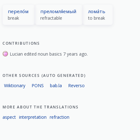
перело́м
преломля́емый
лома́ть
break
refractable
to break
CONTRIBUTIONS
Lucian edited noun basics 7 years ago.
OTHER SOURCES (AUTO GENERATED)
Wiktionary
PONS
bab.la
Reverso
MORE ABOUT THE TRANSLATIONS
aspect
interpretation
refraction