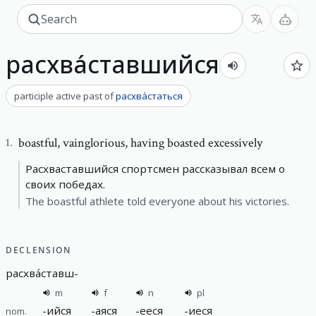
расхва́ставшийся
participle active past
of
расхва́статься
boastful
,
vainglorious, having boasted excessively
1
.
Расхваставшийся спортсмен рассказывал всем о
своих победах.
The boastful athlete told everyone about his victories.
DECLENSION
расхва́ставш
-
m
f
n
pl
-
ийся
-
аяся
-
ееся
-
иеся
nom.