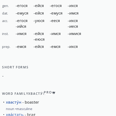
-
егося
-
ейся
-
егося
-
ихся
gen.
-
емуся
-
ейся
-
емуся
-
имся
dat.
-
егося
-
уюся
-
ееся
-
ихся
acc.
-
ийся
-
иеся
-
имся
-
ейся
-
имся
-
имися
inst.
-
еюся
-
емся
-
ейся
-
емся
-
ихся
prep.
SHORT FORMS
-
PRO
WORD FAMILY
ХВАСТУ́Н
хвасту́н
boaster
noun
masculine
хва́стать
brag