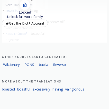
verb
imperfective
похва́стать
brag
Locked
verb
perfective
Unlock full word family
хва́статься
to boast; to show off
Get the Dict+ Account
verb
imperfective
хвастли́вый
boastful
adjective
show all
OTHER SOURCES (AUTO GENERATED)
Wiktionary
PONS
bab.la
Reverso
MORE ABOUT THE TRANSLATIONS
boasted
boastful
excessively
having
vainglorious