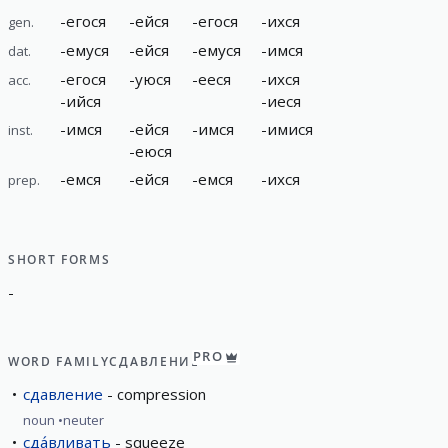
-
егося
-
ейся
-
егося
-
ихся
gen.
-
емуся
-
ейся
-
емуся
-
имся
dat.
-
егося
-
уюся
-
ееся
-
ихся
acc.
-
ийся
-
иеся
-
имся
-
ейся
-
имся
-
имися
inst.
-
еюся
-
емся
-
ейся
-
емся
-
ихся
prep.
SHORT FORMS
-
PRO
WORD FAMILY
СДАВЛЕНИЕ
сдавление
compression
noun
neuter
сда́вливать
squeeze