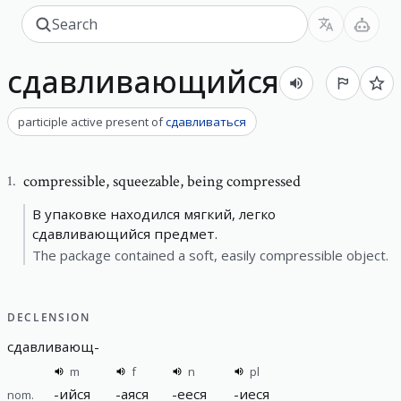
сдавливающийся
participle active present
of
сдавливаться
compressible
,
squeezable, being compressed
1
.
В упаковке находился мягкий, легко
сдавливающийся предмет.
The package contained a soft, easily compressible object.
DECLENSION
сдавливающ
-
m
f
n
pl
-
ийся
-
аяся
-
ееся
-
иеся
nom.