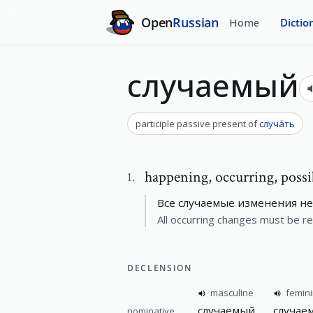
Open
Russian
Home
Dictio
случаемый
participle passive present
of
случа́ть
happening
,
occurring, possi
1
.
Все случаемые изменения н
All occurring changes must be r
DECLENSION
masculine
femin
случаемый
случае
nominative