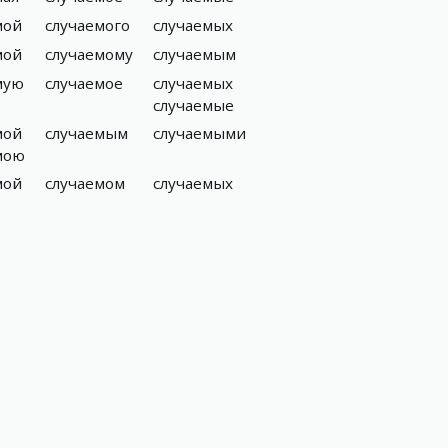
мой
случаемого
случаемых
мой
случаемому
случаемым
мую
случаемое
случаемых
случаемые
мой
случаемым
случаемыми
мою
мой
случаемом
случаемых