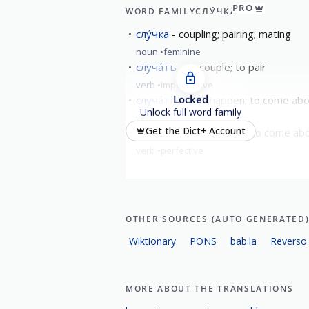
PRO
WORD FAMILY
СЛУ́ЧКА
слу́чка
coupling; pairing; mating
noun
feminine
случа́ть
to couple; to pair
verb
imperfective
Locked
случа́ться
to happen; to come abou
Unlock full word family
verb
imperfective
Get the Dict+ Account
случи́ться
to happen; to come abo
verb
perfective
OTHER SOURCES (AUTO GENERATED
Wiktionary
PONS
bab.la
Reverso
MORE ABOUT THE TRANSLATIONS