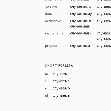
случаемого
случае
genitive
случаемому
случае
dative
случаемого
случае
accusative
случаемый
случаемым
случае
instrumental
случае
случаемом
случае
prepositional
SHORT FORMS
случаем
m
случаема
f
случаемо
n
случаемы
pl