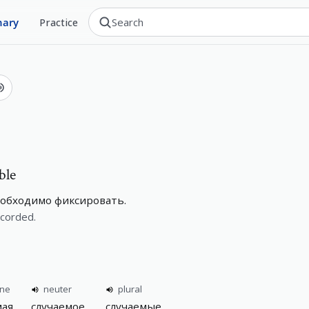
nary
Practice
ble
еобходимо фиксировать.
ecorded.
ine
neuter
plural
мая
случаемое
случаемые