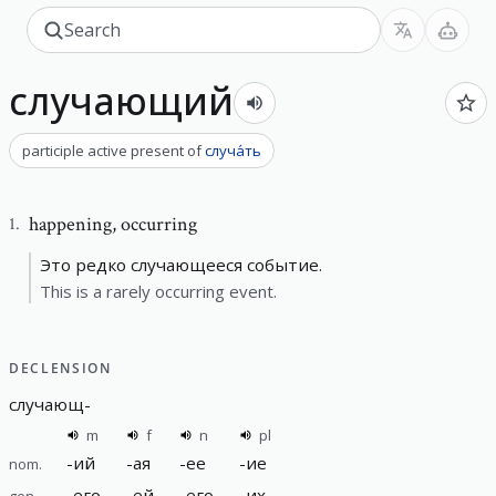
случающий
participle active present
of
случа́ть
happening
,
occurring
1
.
Это редко случающееся событие.
This is a rarely occurring event.
DECLENSION
случающ
-
m
f
n
pl
-
ий
-
ая
-
ее
-
ие
nom.
-
его
-
ей
-
его
-
их
gen.