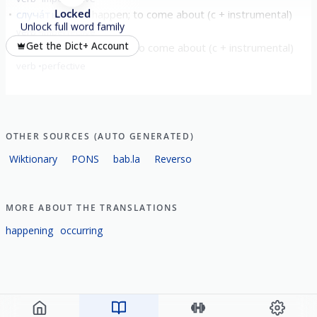
Locked
случа́ться
to happen; to come about (с + instrumental)
Unlock full word family
verb
imperfective
Get the Dict+ Account
случи́ться
to happen; to come about (с + instrumental)
verb
perfective
OTHER SOURCES (AUTO GENERATED)
Wiktionary
PONS
bab.la
Reverso
MORE ABOUT THE TRANSLATIONS
happening
occurring