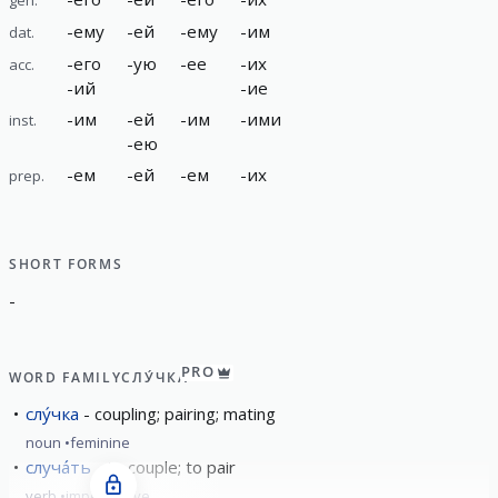
-
ему
-
ей
-
ему
-
им
dat.
-
его
-
ую
-
ее
-
их
acc.
-
ий
-
ие
-
им
-
ей
-
им
-
ими
inst.
-
ею
-
ем
-
ей
-
ем
-
их
prep.
SHORT FORMS
-
PRO
WORD FAMILY
СЛУ́ЧКА
слу́чка
coupling; pairing; mating
noun
feminine
случа́ть
to couple; to pair
verb
imperfective