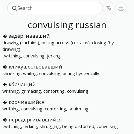
convulsing
russian
задёргивавший
drawing (curtains), pulling across (curtains), closing (by
drawing)
twitching, convulsing, jerking
клику́шествовавший
shrieking, wailing, convulsing, acting hysterically
ко́рчащий
writhing, grimacing, contorting, convulsing
ко́рчившийся
writhing, convulsing, contorting, squirming
передёргивавшийся
twitching, jerking, shrugging, being distorted, convulsing