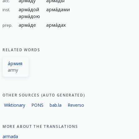
арма́ду
арма́ды
acc.
арма́дой
арма́дами
inst.
арма́дою
арма́де
арма́дах
prep.
RELATED WORDS
а́рмия
army
OTHER SOURCES (AUTO GENERATED)
Wiktionary
PONS
bab.la
Reverso
MORE ABOUT THE TRANSLATIONS
armada