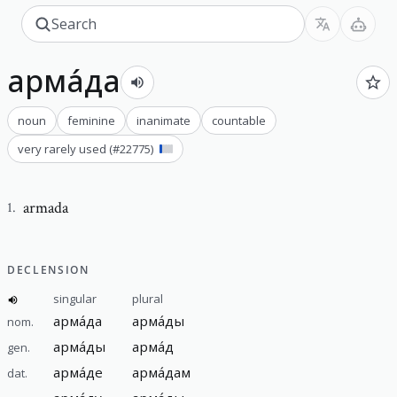
арма́да
noun
feminine
inanimate
countable
very rarely used
(#
22775
)
armada
1
.
DECLENSION
singular
plural
арма́да
арма́ды
nom.
арма́ды
арма́д
gen.
арма́де
арма́дам
dat.