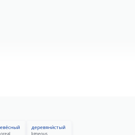
еве́сный
деревяни́стый
boreal
ligneous