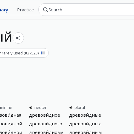
nary
Practice
ый
y rarely used
(#
37523
)
eminine
neuter
plural
вови́дная
древови́дное
древови́дные
вови́дной
древови́дного
древови́дных
вови́дной
древови́дному
древови́дным