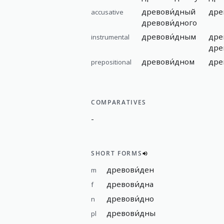
древови́дный
дре
accusative
древови́дного
древови́дным
дре
instrumental
дре
древови́дном
дре
prepositional
COMPARATIVES
-
SHORT FORMS
древови́ден
m
древови́дна
f
древови́дно
n
древови́дны
pl