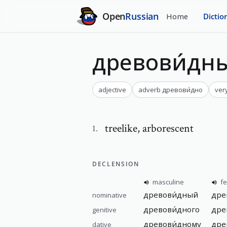
Open
Russian
Home
Dictio
древови́дн
adjective
adverb
древови́дно
ver
treelike
,
arborescent
1
.
DECLENSION
masculine
f
древови́дный
дре
nominative
древови́дного
дре
genitive
древови́дному
дре
dative