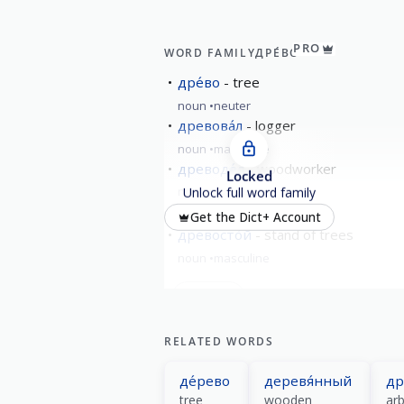
PRO
WORD FAMILY
ДРЕ́ВО
дре́во
tree
noun
neuter
древова́л
logger
noun
masculine
древоде́л
woodworker
Locked
noun
masculine
Unlock full word family
древое́ды
Get the Dict+ Account
древосто́й
stand of trees
noun
masculine
show all
RELATED WORDS
де́рево
деревя́нный
др
tree
wooden
ar