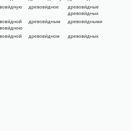
вови́дную
древови́дное
древови́дные
древови́дных
вови́дной
древови́дным
древови́дными
вови́дною
вови́дной
древови́дном
древови́дных