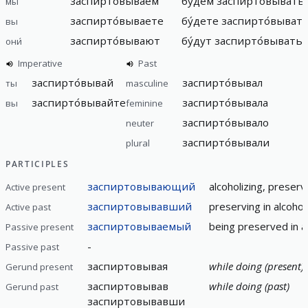
заспирто́вываем
бу́дем заспирто́вывать
мы
заспирто́вываете
бу́дете заспирто́выват
вы
заспирто́вывают
бу́дут заспирто́вывать
они́
Imperative
Past
заспирто́вывай
заспирто́вывал
ты
masculine
заспирто́вывайте
заспирто́вывала
вы
feminine
заспирто́вывало
neuter
заспирто́вывали
plural
PARTICIPLES
заспиртовывающий
alcoholizing, preserv
Active present
заспиртовывавший
preserving in alcohol,
Active past
заспиртовываемый
being preserved in al
Passive present
-
Passive past
заспиртовывая
while doing (present)
Gerund present
заспиртовывав
while doing (past)
Gerund past
заспиртовывавши