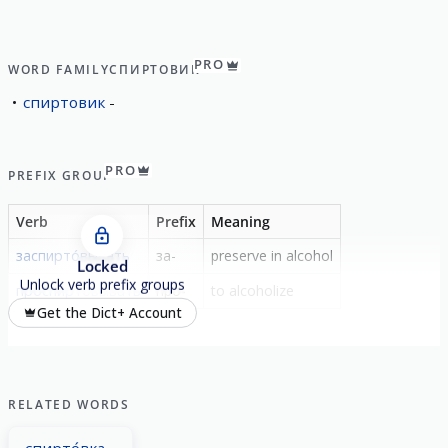
PRO
WORD FAMILY
СПИРТОВИК
спиртовик
PRO
PREFIX GROUP
Verb
Prefix
Meaning
заспирто́вывать
за-
preserve in alcohol
Locked
Unlock verb prefix groups
проспирто́вывать
про-
to alcoholize
Get the Dict+ Account
RELATED WORDS
спирто́вка