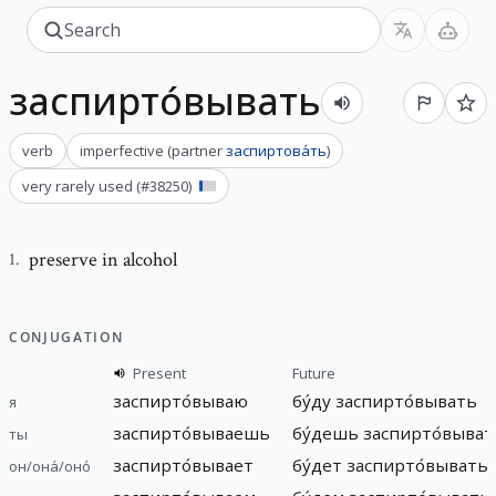
заспирто́вывать
verb
imperfective
(
partner
заспиртова́ть
)
very rarely used
(#
38250
)
preserve in alcohol
1
.
CONJUGATION
Present
Future
заспирто́вываю
бу́ду заспирто́вывать
я
заспирто́вываешь
бу́дешь заспирто́выват
ты
заспирто́вывает
бу́дет заспирто́вывать
он/она́/оно́