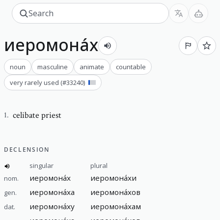
иеромона́х
noun
masculine
animate
countable
very rarely used
(#
33240
)
celibate priest
1
.
DECLENSION
singular
plural
иеромона́х
иеромона́хи
nom.
иеромона́ха
иеромона́хов
gen.
иеромона́ху
иеромона́хам
dat.