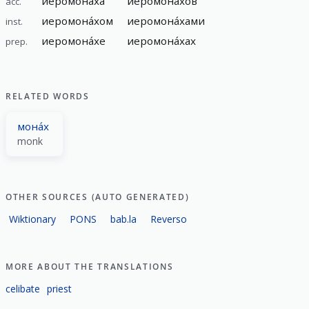
иеромона́ха
иеромона́хов
acc.
иеромона́хом
иеромона́хами
inst.
иеромона́хе
иеромона́хах
prep.
RELATED WORDS
мона́х
monk
OTHER SOURCES (AUTO GENERATED)
Wiktionary
PONS
bab.la
Reverso
MORE ABOUT THE TRANSLATIONS
celibate
priest