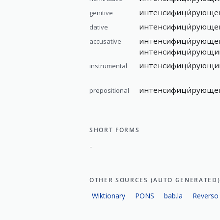
интенсифици́рующе
genitive
интенсифици́рующе
dative
интенсифици́рующе
accusative
интенсифици́рующи
интенсифици́рующи
instrumental
интенсифици́рующе
prepositional
SHORT FORMS
-
OTHER SOURCES (AUTO GENERATED
Wiktionary
PONS
bab.la
Reverso