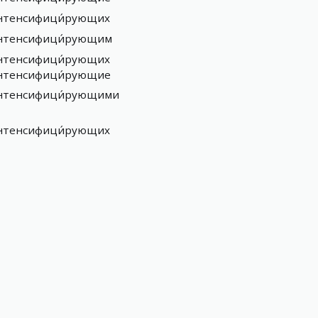
нтенсифици́рующих
нтенсифици́рующим
нтенсифици́рующих
нтенсифици́рующие
нтенсифици́рующими
нтенсифици́рующих