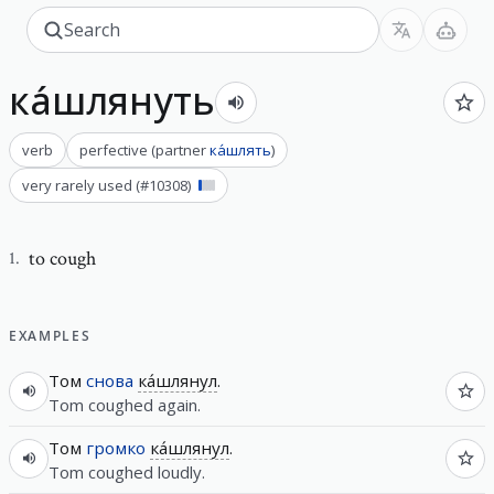
ка́шлянуть
verb
perfective
(
partner
ка́шлять
)
very rarely used
(#
10308
)
to cough
1
.
EXAMPLES
Том
снова
ка́шлянул
.
Tom coughed again.
Том
громко
ка́шлянул
.
Tom coughed loudly.