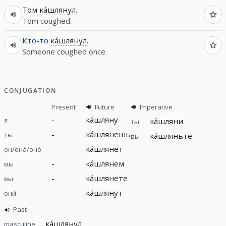
Том
ка́шлянул
.
Tom coughed.
Кто-то
ка́шлянул
.
Someone coughed once.
CONJUGATION
Present
Future
Imperative
-
ка́шляну
я
ка́шляни
ты
-
ка́шлянешь
ты
ка́шляньте
вы
-
ка́шлянет
он/она́/оно́
-
ка́шлянем
мы
-
ка́шлянете
вы
-
ка́шлянут
они́
Past
ка́шлянул
masculine