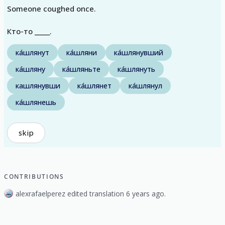
Someone coughed once.
Кто-то _____.
ка́шлянут
ка́шляни
ка́шлянувший
ка́шляну
ка́шляньте
ка́шлянуть
кашлянувши
ка́шлянет
ка́шлянул
ка́шлянешь
skip
CONTRIBUTIONS
alexrafaelperez edited translation 6 years ago.