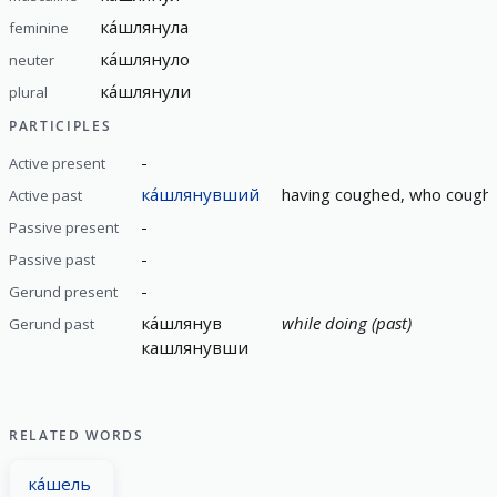
ка́шлянула
feminine
ка́шлянуло
neuter
ка́шлянули
plural
PARTICIPLES
-
Active present
ка́шлянувший
having coughed, who cough
Active past
-
Passive present
-
Passive past
-
Gerund present
ка́шлянув
while doing (past)
Gerund past
кашлянувши
RELATED WORDS
ка́шель