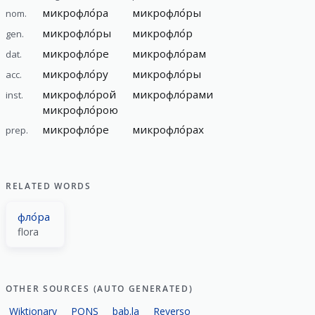
микрофло́ра
микрофло́ры
nom.
микрофло́ры
микрофло́р
gen.
микрофло́ре
микрофло́рам
dat.
микрофло́ру
микрофло́ры
acc.
микрофло́рой
микрофло́рами
inst.
микрофло́рою
микрофло́ре
микрофло́рах
prep.
RELATED WORDS
фло́ра
flora
OTHER SOURCES (AUTO GENERATED)
Wiktionary
PONS
bab.la
Reverso