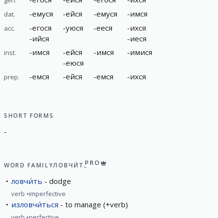
-
емуся
-
ейся
-
емуся
-
имся
dat.
-
егося
-
уюся
-
ееся
-
ихся
acc.
-
ийся
-
иеся
-
имся
-
ейся
-
имся
-
имися
inst.
-
еюся
-
емся
-
ейся
-
емся
-
ихся
prep.
SHORT FORMS
-
PRO
WORD FAMILY
ЛОВЧИ́ТЬ
ловчи́ть
dodge
verb
imperfective
изловчи́ться
to manage (+verb)
verb
perfective