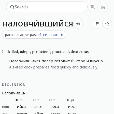
наловчи́вшийся
participle active past
of
наловчи́ться
skilled
,
adept, proficient, practiced, dexterous
1
.
Наловчившийся повар готовит быстро и вкусно.
A skilled cook prepares food quickly and deliciously.
DECLENSION
наловчи́вш
-
m
f
n
pl
-
ийся
-
аяся
-
ееся
-
иеся
nom.
-
егося
-
ейся
-
егося
-
ихся
gen.