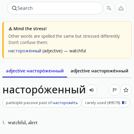
⚠️
Mind the stress!
Other words are spelled the same but stressed differently.
Don’t confuse them:
насторожённый
(adjective)
— watchful
adjective
насторо́женный
adjective
насторожённый
насторо́женный
participle passive past
of
насторожи́ть
rarely used
(#
9579
)
watchful
,
alert
1
.