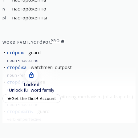
насторо́женно
n
насторо́женны
pl
PRO
WORD FAMILY
СТО́РОЖ
сто́рож
guard
noun
masculine
сторо́жа
watchmen; outpost
noun
feminine
сторо́жка
lodge
Locked
noun
Unlock full word family
сторожо́к
release / monitoring mechanism (of a trap etc.)
Get the Dict+ Account
noun
masculine
сторожи́ть
guard
verb
imperfective
show all