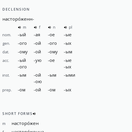
DECLENSION
насторо́женн
-
m
f
n
pl
-
ый
-
ая
-
ое
-
ые
nom.
-
ого
-
ой
-
ого
-
ых
gen.
-
ому
-
ой
-
ому
-
ым
dat.
-
ый
-
ую
-
ое
-
ые
acc.
-
ого
-
ых
-
ым
-
ой
-
ым
-
ыми
inst.
-
ою
-
ом
-
ой
-
ом
-
ых
prep.
SHORT FORMS
насторо́жен
m
насторо́женна
f