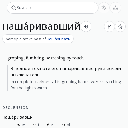
наша́ривавший
participle active past
of
наша́ривать
groping
,
fumbling, searching by touch
1
.
В полной темноте его нашаривавшие руки искали
выключатель.
In complete darkness, his groping hands were searching
for the light switch.
DECLENSION
наша́ривавш
-
m
f
n
pl