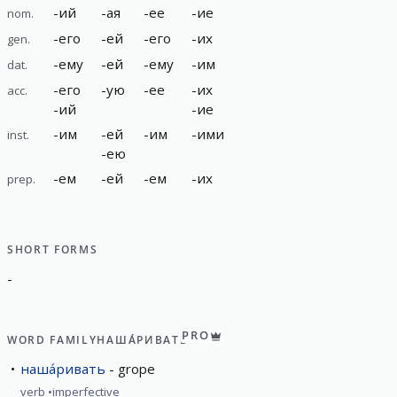
-
ий
-
ая
-
ее
-
ие
nom.
-
его
-
ей
-
его
-
их
gen.
-
ему
-
ей
-
ему
-
им
dat.
-
его
-
ую
-
ее
-
их
acc.
-
ий
-
ие
-
им
-
ей
-
им
-
ими
inst.
-
ею
-
ем
-
ей
-
ем
-
их
prep.
SHORT FORMS
-
PRO
WORD FAMILY
НАША́РИВАТЬ
наша́ривать
grope
verb
imperfective