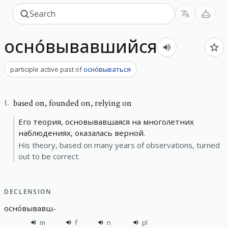
осно́вывавшийся
participle active past
of
осно́вываться
based on
,
founded on, relying on
1
.
Его теория, основывавшаяся на многолетних
наблюдениях, оказалась верной.
His theory, based on many years of observations, turned
out to be correct.
DECLENSION
осно́вывавш
-
m
f
n
pl