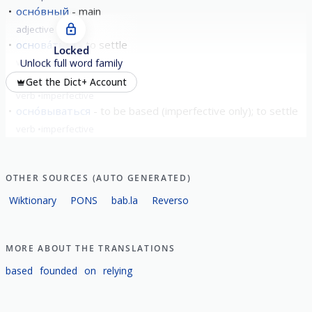
осно́вный
main
adjective
основа́ться
to settle
Locked
verb
perfective
Unlock full word family
осно́вывать
found
Get the Dict+ Account
verb
imperfective
осно́вываться
to be based (imperfective only); to settle
verb
imperfective
OTHER SOURCES (AUTO GENERATED)
Wiktionary
PONS
bab.la
Reverso
MORE ABOUT THE TRANSLATIONS
based
founded
on
relying