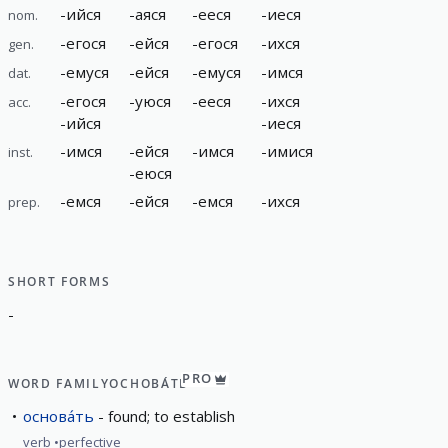
-
ийся
-
аяся
-
ееся
-
иеся
nom.
-
егося
-
ейся
-
егося
-
ихся
gen.
-
емуся
-
ейся
-
емуся
-
имся
dat.
-
егося
-
уюся
-
ееся
-
ихся
acc.
-
ийся
-
иеся
-
имся
-
ейся
-
имся
-
имися
inst.
-
еюся
-
емся
-
ейся
-
емся
-
ихся
prep.
SHORT FORMS
-
PRO
WORD FAMILY
ОСНОВА́ТЬ
основа́ть
found; to establish
verb
perfective