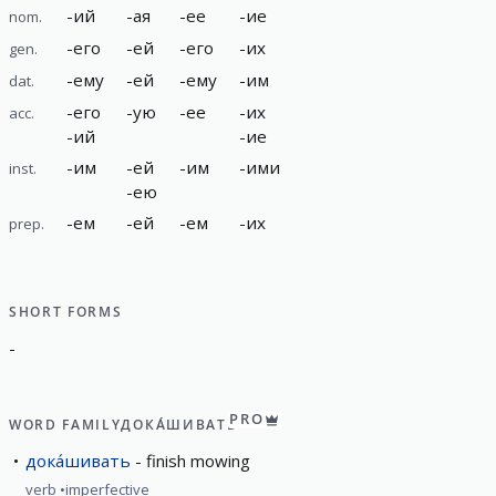
-
ий
-
ая
-
ее
-
ие
nom.
-
его
-
ей
-
его
-
их
gen.
-
ему
-
ей
-
ему
-
им
dat.
-
его
-
ую
-
ее
-
их
acc.
-
ий
-
ие
-
им
-
ей
-
им
-
ими
inst.
-
ею
-
ем
-
ей
-
ем
-
их
prep.
SHORT FORMS
-
PRO
WORD FAMILY
ДОКА́ШИВАТЬ
дока́шивать
finish mowing
verb
imperfective