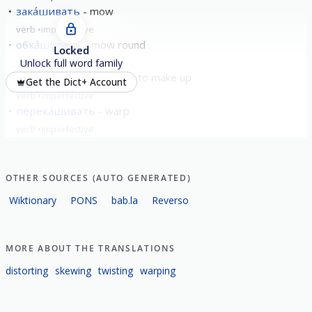
зака́шивать
mow
verb
imperfective
обка́шивать
mow round
Locked
verb
imperfective
Unlock full word family
раска́шивать
to paint; to make up
Get the Dict+ Account
verb
imperfective
перека́шивать
warp
verb
imperfective
OTHER SOURCES (AUTO GENERATED)
Wiktionary
PONS
bab.la
Reverso
MORE ABOUT THE TRANSLATIONS
distorting
skewing
twisting
warping