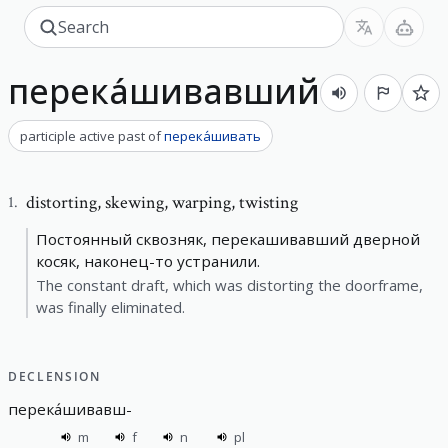
перека́шивавший
participle active past
of
перека́шивать
distorting
,
skewing, warping, twisting
1
.
Постоянный сквозняк, перекашивавший дверной
косяк, наконец-то устранили.
The constant draft, which was distorting the doorframe,
was finally eliminated.
DECLENSION
перека́шивавш
-
m
f
n
pl