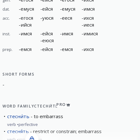
-
емуся
-
ейся
-
емуся
-
имся
dat.
-
егося
-
уюся
-
ееся
-
ихся
acc.
-
ийся
-
иеся
-
имся
-
ейся
-
имся
-
имися
inst.
-
еюся
-
емся
-
ейся
-
емся
-
ихся
prep.
SHORT FORMS
-
PRO
WORD FAMILY
СТЕСНИ́ТЬ
стесни́ть
to embarrass
verb
perfective
стесня́ть
restrict or constrain; embarrass
verb
imperfective