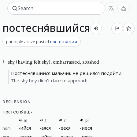
постесня́вшийся
participle active past
of
постесня́ться
shy (having felt shy)
,
embarrassed, abashed
1
.
Постеснявшийся мальчик не решился подойти.
The shy boy didn't dare to approach.
DECLENSION
постесня́вш
-
m
f
n
pl
-
ийся
-
аяся
-
ееся
-
иеся
nom.
-
егося
-
ейся
-
егося
-
ихся
gen.