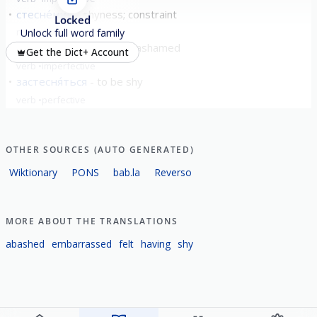
стесне́ние
shyness; constraint
Locked
noun
neuter
Unlock full word family
стесня́ться
to be shy/ashamed
Get the Dict+ Account
verb
imperfective
застесня́ться
to be shy
verb
perfective
OTHER SOURCES (AUTO GENERATED)
Wiktionary
PONS
bab.la
Reverso
MORE ABOUT THE TRANSLATIONS
abashed
embarrassed
felt
having
shy